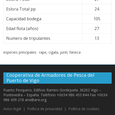
Eslora Total pp
24
Capacidad bodega
105
Edad flota (años)
27
Numero de tripulantes
13
especies principales: rape, cigala, jurel, faneca
Cooperativa de Armadores de Pesca del
Puerto de Vigo
Puerto Pesquero, Edificio Ramiro Gordejuela. 36202 Vigo –
Pontevedra – España. Teléfono +0034 986 433 844 Fax +0034
986 439 218 arvi@arvi.org
Aviso legal
|
Política de privacidad
|
Política de cookies