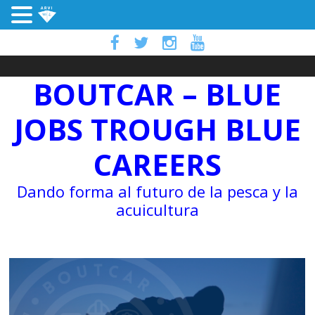
BOUTCAR – BLUE
JOBS TROUGH BLUE
CAREERS
Dando forma al futuro de la pesca y la
acuicultura