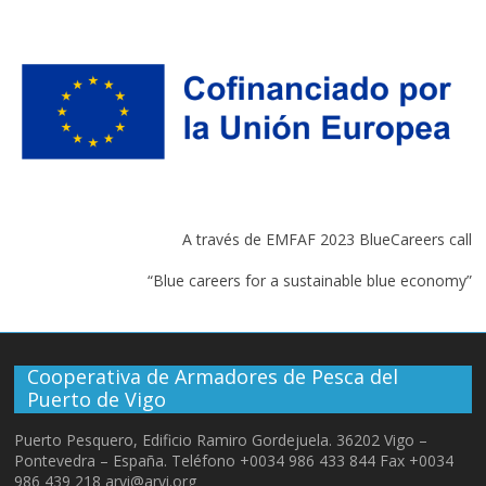
A través de EMFAF 2023 BlueCareers call
“Blue careers for a sustainable blue economy”
Cooperativa de Armadores de Pesca del
Puerto de Vigo
Puerto Pesquero, Edificio Ramiro Gordejuela. 36202 Vigo –
Pontevedra – España. Teléfono +0034 986 433 844 Fax +0034
986 439 218 arvi@arvi.org