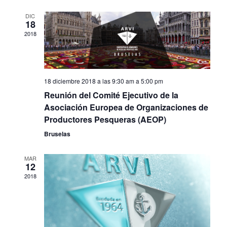
l
c
c
e
DIC
i
i
18
ó
o
e
2018
g
n
n
a
d
n
a
l
e
18 diciembre 2018 a las 9:30 am
a
5:00 pm
a
v
d
Reunión del Comité Ejecutivo de la
c
f
i
Asociación Europea de Organizaciones de
e
s
a
Productores Pesqueras (AEOP)
i
c
t
Bruselas
h
a
r
a
ó
s
MAR
.
12
d
i
2018
n
e
E
o
v
d
e