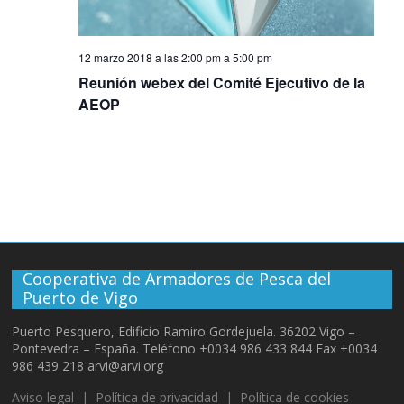
d
n
e
t
e
o
12 marzo 2018 a las 2:00 pm
a
5:00 pm
b
Reunión webex del Comité Ejecutivo de la
AEOP
E
ú
v
s
e
q
n
u
Cooperativa de Armadores de Pesca del
Puerto de Vigo
t
e
Puerto Pesquero, Edificio Ramiro Gordejuela. 36202 Vigo –
Pontevedra – España. Teléfono +0034 986 433 844 Fax +0034
o
d
986 439 218 arvi@arvi.org
Aviso legal
|
Política de privacidad
|
Política de cookies