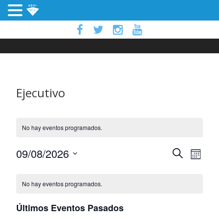
Ejecutivo
No hay eventos programados.
N
N
09/08/2026
B
M
a
u
S
e
C
s
v
a
e
s
No hay eventos programados.
c
e
l
a
a
g
v
e
Últimos Eventos Pasados
r
a
c