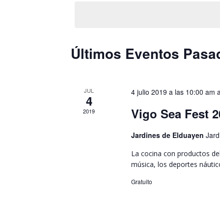
e
e
u
l
c
e
e
g
c
l
C
Últimos Eventos Pasa
c
a
a
i
p
a
o
a
c
n
l
JUL
4 julio 2019 a las 10:00 am
4
l
a
a
Vigo Sea Fest 2
i
2019
l
b
a
e
r
Jardines de Elduayen
Jard
f
ó
a
e
c
La cocina con productos del 
n
c
l
música, los deportes náutic
n
h
a
d
Gratuito
a
v
d
.
e
a
.