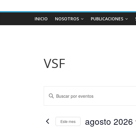
INICIO
NOSOTROS
PUBLICACIONES
VSF
N
I
n
a
t
r
agosto 2026
v
Este mes
o
S
d