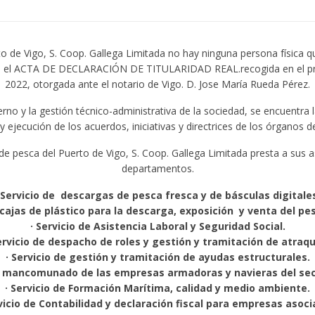
 de Vigo, S. Coop. Gallega Limitada no hay ninguna persona física que
a en el ACTA DE DECLARACIÓN DE TITULARIDAD REAL.recogida en el pro
2022, otorgada ante el notario de Vigo. D. Jose María Rueda Pérez.
o y la gestión técnico-administrativa de la sociedad, se encuentra
 y ejecución de los acuerdos, iniciativas y directrices de los órganos d
e pesca del Puerto de Vigo, S. Coop. Gallega Limitada presta a sus as
departamentos.
 Servicio de descargas de pesca fresca y de básculas digitale
e cajas de plástico para la descarga, exposición y venta del pe
· Servicio de Asistencia Laboral y Seguridad Social.
ervicio de despacho de roles y gestión y tramitación de atraq
· Servicio de gestión y tramitación de ayudas estructurales.
ón mancomunado de las empresas armadoras y navieras del se
· Servicio de Formación Marítima, calidad y medio ambiente.
rvicio de Contabilidad y declaración fiscal para empresas asoci