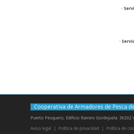
· Ser
· Servi
Cooperativa de Armadores de Pesca de
Puerto Pesquero, Edificio Ramiro Gordejuela. 36202
Aviso legal
|
Política de privacidad
|
Política de co