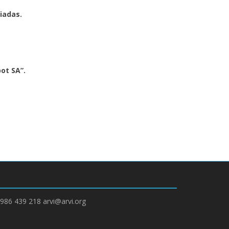
iadas.
pot SA”.
986 439 218 arvi@arvi.org