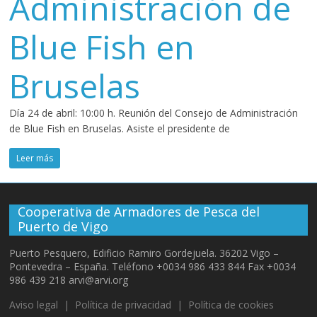
Administración de
Blue Fish en
Bruselas
Día 24 de abril: 10:00 h. Reunión del Consejo de Administración
de Blue Fish en Bruselas. Asiste el presidente de
Leer más
Cooperativa de Armadores de Pesca del
Puerto de Vigo
Puerto Pesquero, Edificio Ramiro Gordejuela. 36202 Vigo –
Pontevedra – España. Teléfono +0034 986 433 844 Fax +0034
986 439 218 arvi@arvi.org
Aviso legal
|
Política de privacidad
|
Política de cookies