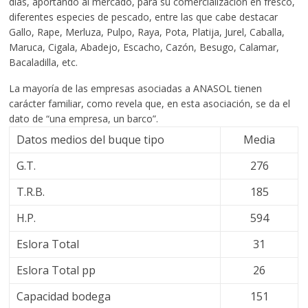
días, aportando al mercado, para su comercialización en fresco,
diferentes especies de pescado, entre las que cabe destacar
Gallo, Rape, Merluza, Pulpo, Raya, Pota, Platija, Jurel, Caballa,
Maruca, Cigala, Abadejo, Escacho, Cazón, Besugo, Calamar,
Bacaladilla, etc.
La mayoría de las empresas asociadas a ANASOL tienen
carácter familiar, como revela que, en esta asociación, se da el
dato de “una empresa, un barco”.
Datos medios del buque tipo
Media
G.T.
276
T.R.B.
185
H.P.
594
Eslora Total
31
Eslora Total pp
26
Capacidad bodega
151