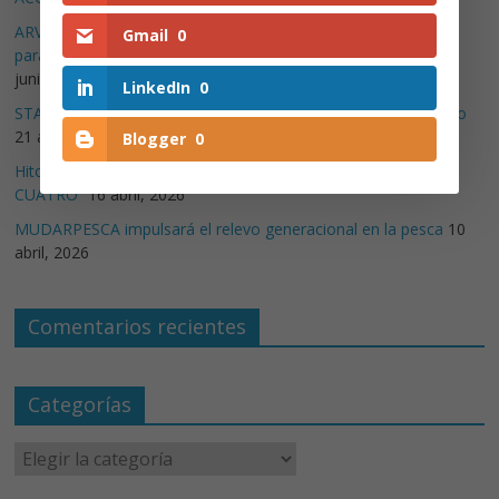
ARVI participa en la campaña “En el mar, cada detalle cuenta”
Gmail
0
para impulsar la cultura preventiva en el sector pesquero
30
junio, 2026
LinkedIn
0
STARFISH – Formación que evoluciona con el sector pesquero
21 abril, 2026
Blogger
0
Hito científico a bordo de nuestro buque asociado “ESCUALO
CUATRO”
16 abril, 2026
MUDARPESCA impulsará el relevo generacional en la pesca
10
abril, 2026
Comentarios recientes
Categorías