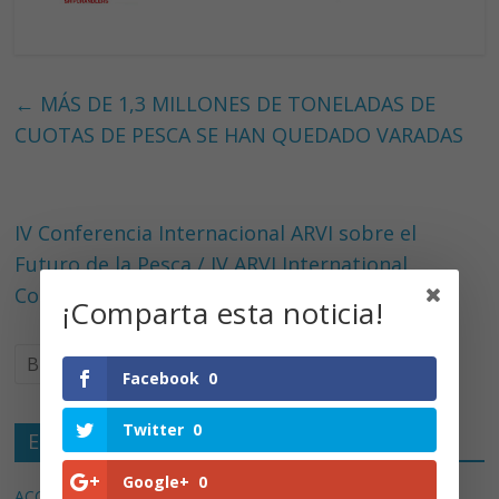
←
MÁS DE 1,3 MILLONES DE TONELADAS DE
CUOTAS DE PESCA SE HAN QUEDADO VARADAS
IV Conferencia Internacional ARVI sobre el
Futuro de la Pesca / IV ARVI International
Conference on The Future of Fisheries
→
¡Comparta esta noticia!
Facebook
0
Twitter
0
Entradas recientes
Google+
0
ACCIÓNS COLECTIVAS 2026
3 agosto, 2026