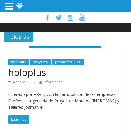
holoplus
holoplus
proyecto
proyectos I+D+i
holoplus
4 enero, 2017
informatica
Liderado por ARVI y con la participación de las empresas
EirePesca, Ingeniería de Proyectos Marinos (INPROMAR) y
Talleres Josmar, el
Leer más