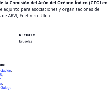
de la Comisión del Atún del Océano Índico (CTOI e
te adjunto para asociaciones y organizaciones de
 de ARVI, Edelmiro Ulloa.
RECINTO
Bruselas
nto:
ciación
,
S
,
o
,
la
,
,
Galego
,