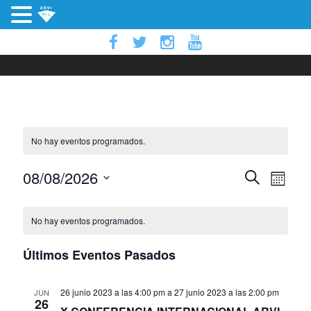
No hay eventos programados.
N
N
08/08/2026
B
M
a
u
S
e
C
s
v
a
e
s
No hay eventos programados.
c
e
l
a
a
g
v
e
Últimos Eventos Pasados
r
a
c
l
c
c
e
26 junio 2023 a las 4:00 pm
a
27 junio 2023 a las 2:00 pm
JUN
i
i
26