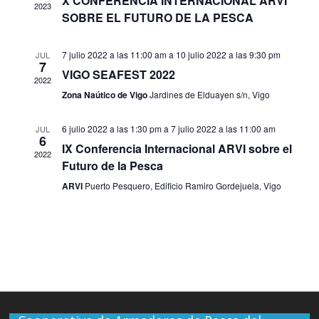
X CONFERENCIA INTERNACIONAL ARVI
ó
o
e
2023
g
SOBRE EL FUTURO DE LA PESCA
n
n
a
d
n
a
7 julio 2022 a las 11:00 am
a
10 julio 2022 a las 9:30 pm
JUL
l
e
7
VIGO SEAFEST 2022
a
v
2022
d
c
f
Zona Naútico de Vigo
Jardines de Elduayen s/n, Vigo
i
e
s
a
6 julio 2022 a las 1:30 pm
a
7 julio 2022 a las 11:00 am
JUL
i
c
t
6
IX Conferencia Internacional ARVI sobre el
h
a
2022
r
Futuro de la Pesca
a
ó
s
.
ARVI
Puerto Pesquero, Edificio Ramiro Gordejuela, Vigo
d
i
n
e
E
o
v
d
e
d
n
e
t