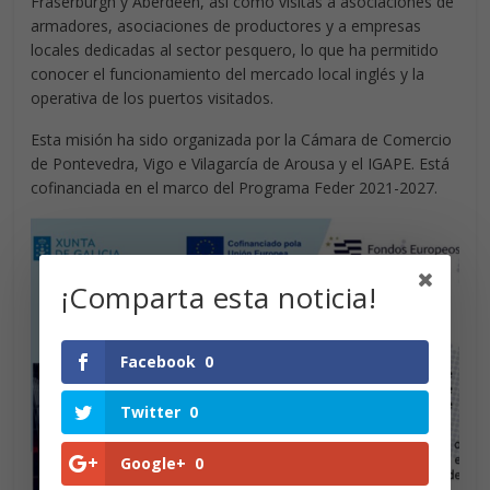
Fraserburgh y Aberdeen, así como visitas a asociaciones de
armadores, asociaciones de productores y a empresas
locales dedicadas al sector pesquero, lo que ha permitido
conocer el funcionamiento del mercado local inglés y la
operativa de los puertos visitados.
Esta misión ha sido organizada por la Cámara de Comercio
de Pontevedra, Vigo e Vilagarcía de Arousa y el IGAPE. Está
cofinanciada en el marco del Programa Feder 2021-2027.
¡Comparta esta noticia!
Facebook
0
Twitter
0
Google+
0