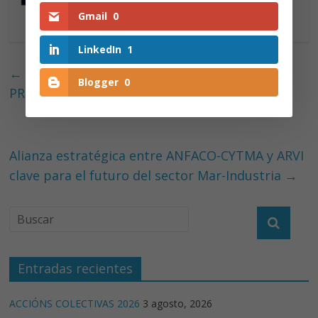
Gmail
0
LinkedIn
1
←
MISIÓN COMERCIAL A FRANCIA SECTOR
Blogger
0
PRODUCTOS DEL MAR
Alianza estratégica entre ANFACO-CYTMA y ARVI
clave para el futuro del sector Mar-Industria
→
Entradas recientes
ACCIÓNS COLECTIVAS 2026
3 agosto, 2026