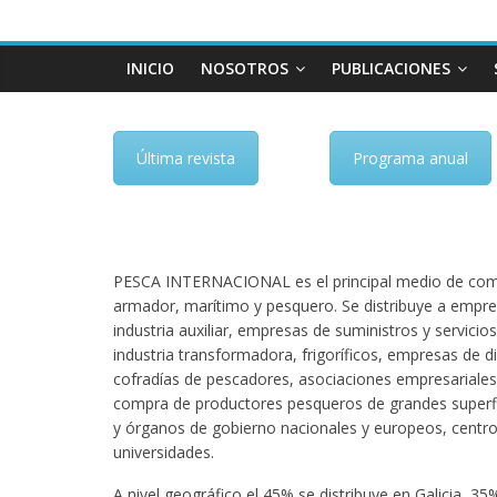
INICIO
NOSOTROS
PUBLICACIONES
Última revista
Programa anual
PESCA INTERNACIONAL es el principal medio de comu
armador, marítimo y pesquero. Se distribuye a empre
industria auxiliar, empresas de suministros y servicios 
industria transformadora, frigoríficos, empresas de di
cofradías de pescadores, asociaciones empresariales
compra de productores pesqueros de grandes superfic
y órganos de gobierno nacionales y europeos, centro
universidades.
A nivel geográfico el 45% se distribuye en Galicia, 3