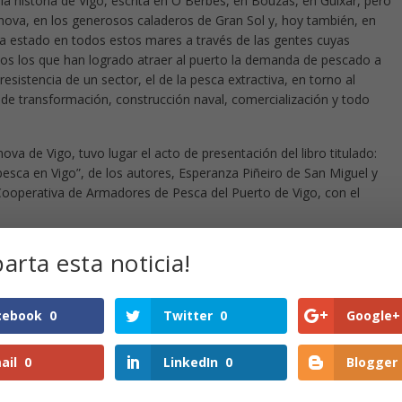
la historia de Vigo, escrita en O Berbés, en Bouzas, en Guixar, pero
anova, en los generosos caladeros de Gran Sol y, hoy también, en
 ha estado en todos estos mares a través de las gentes cuyas
ellos los que han logrado atraer al puerto la demanda de pescado a
resistencia de un sector, el de la pesca extractiva, en torno al
 de transformación, construcción naval, comercialización y todo
ova de Vigo, tuvo lugar el acto de presentación del libro titulado:
pesca en Vigo”, de los autores, Esperanza Piñeiro de San Miguel y
Cooperativa de Armadores de Pesca del Puerto de Vigo, con el
identes de Caixanova y de la Cooperativa de Armadores, D. Julio
rta esta noticia!
ectivamente, se contó con la presencia del Presidente de la Xunta
 Vigo, D. Abel Caballero Álvarez; del Director General de Ordenación
 Rural y Marino, D. Juan Ignacio Gandarias Serrano, y de la
cebook
0
Twitter
0
Google+
allo.
ail
0
LinkedIn
0
Blogger