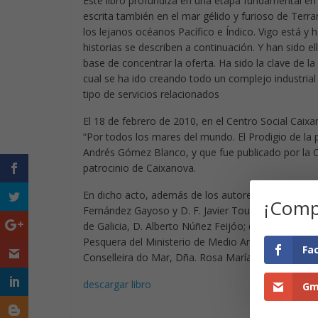
Este libro profundiza en una etapa fundamental en 
escrita también en el mar gélido y furioso de Terr
los lejanos océanos Pacífico e Índico. Vigo está y
historias se describen a continuación. Y han sido 
base de concentrar la oferta. Ha sido la clave de la 
cual se ha ido creando todo un complejo industrial
tipo de servicios relacionados
El 18 de febrero de 2010, en el Centro Social Caixan
“Por todos los mares del mundo. El Prodigio de la 
Andrés Gómez Blanco, y que fue publicado por la 
patrocinio de Caixanova.
En dicho acto, además de los autores y de los Pres
¡Compa
Fernández Gayoso y D. F. Javier Touza Touza, resp
de Galicia, D. Alberto Núñez Feijóo; del Alcalde de
Pesquera del Ministerio de Medio Ambiente, y Medio
Fa
Conselleira do Mar, Dña. Rosa María Quintana Carb
descargar libro
Gm