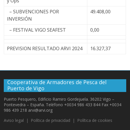
y Ops
– SUBVENCIONES POR
49.408,00
INVERSIÓN
– FESTIVAL VIGO SEAFEST
0,00
PREVISION RESULTADO ARVI 2024
16.327,37
Cooperativa de Armadores de Pesca del
Puerto de Vigo
Puerto Pesquero, Edificio Ramiro Gordejuela. 36202 Vigo –
Pontevedra – España. Teléfono +0034 986 433 844 Fax +0034
986 439 218 arvi@arvi.org
Aviso legal
|
Política de privacidad
|
Política de cookies