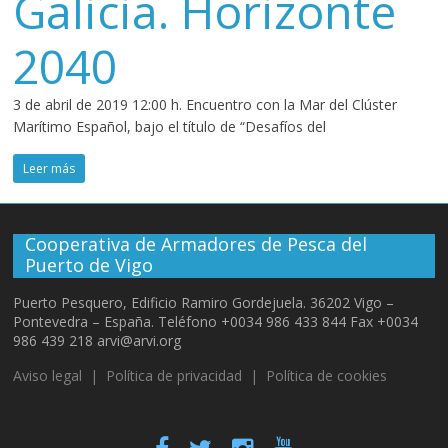
Galicia. Horizonte
2040
3 de abril de 2019 12:00 h. Encuentro con la Mar del Clúster
Marítimo Español, bajo el título de “Desafíos del
Leer más
Cooperativa de Armadores de Pesca del
Puerto de Vigo
Puerto Pesquero, Edificio Ramiro Gordejuela. 36202 Vigo –
Pontevedra – España. Teléfono +0034 986 433 844 Fax +0034
986 439 218 arvi@arvi.org
Aviso legal
|
Política de privacidad
|
Política de cookies