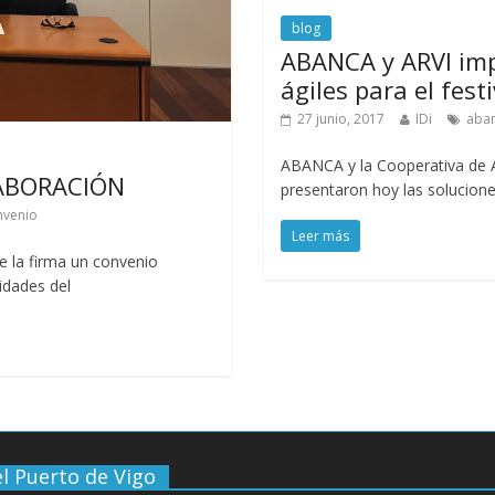
blog
ABANCA y ARVI imp
ágiles para el fest
27 junio, 2017
IDi
aba
ABANCA y la Cooperativa de A
ABORACIÓN
presentaron hoy las solucion
nvenio
Leer más
 la firma un convenio
idades del
l Puerto de Vigo