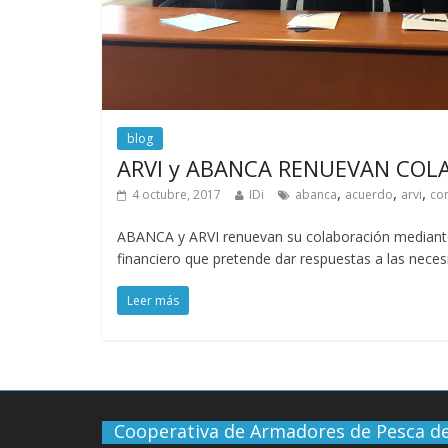
blog
ARVI y ABANCA RENUEVAN COL
,
,
,
4 octubre, 2017
IDi
abanca
acuerdo
arvi
co
ABANCA y ARVI renuevan su colaboración mediante
financiero que pretende dar respuestas a las neces
Leer más
Cooperativa de Armadores de Pesca de