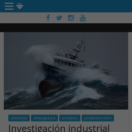
eficiencia
innovapesca
proyecto
proyectos I+D+i
Investigación industrial