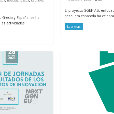
,
,
,
,
esca
noticias
pesca
Reunión
El proyecto SGEF-AB, enfocado
pesquera española ha celebra
a, Grecia y España, se ha
las actividades.
Leer más