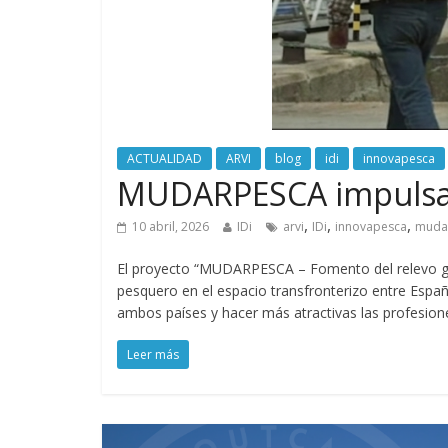
ACTUALIDAD
ARVI
blog
idi
innovapesca
MUDARPESCA impulsará
,
,
,
10 abril, 2026
IDi
arvi
IDi
innovapesca
muda
El proyecto “MUDARPESCA – Fomento del relevo gene
pesquero en el espacio transfronterizo entre España
ambos países y hacer más atractivas las profesion
Leer más