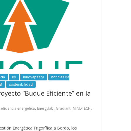
ncia
idi
innovapesca
noticias de
B
sostenibilidad
royecto “Buque Eficiente” en la
,
,
,
,
,
eficiencia energética
Energylab
Gradiant
MINDTECH
stión Energética Frigorífica a Bordo, los