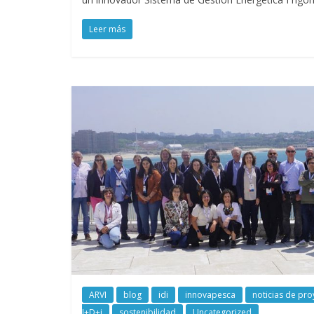
Leer más
ARVI
blog
idi
innovapesca
noticias de pro
I+D+i
sostenibilidad
Uncategorized