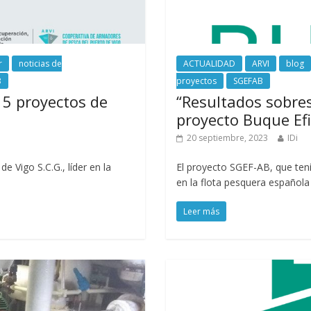
r
noticias de
ACTUALIDAD
ARVI
blog
B
proyectos
SGEFAB
 5 proyectos de
“Resultados sobresa
proyecto Buque Efi
20 septiembre, 2023
IDi
 Vigo S.C.G., líder en la
El proyecto SGEF-AB, que tení
en la flota pesquera español
Leer más