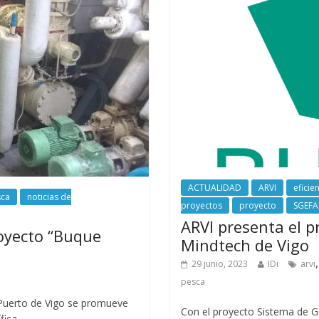
ACTUALIDAD
ARVI
eficie
sca
noticias de
proyectos
proyecto
SGEFA
ARVI presenta el p
royecto “Buque
Mindtech de Vigo
29 junio, 2023
IDi
arvi
pesca
Puerto de Vigo se promueve
Con el proyecto Sistema de Ge
fica