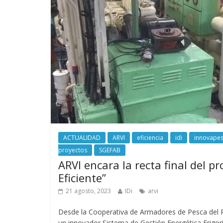
ACTUALIDAD
ARVI
eficiencia
idi
innovape
proyectos
SGEFAB
ARVI encara la recta final del p
Eficiente”
21 agosto, 2023
IDi
arvi
Desde la Cooperativa de Armadores de Pesca del 
un innovador Sistema de Gestión Energética Frigorí