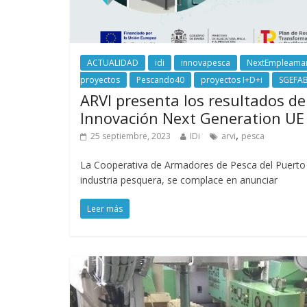
ACTUALIDAD
idi
innovapesca
NextEmpleama
proyectos
Pescando40
proyectos I+D+i
SGEFA
ARVI presenta los resultados de
Innovación Next Generation UE
,
25 septiembre, 2023
IDi
arvi
pesca
La Cooperativa de Armadores de Pesca del Puerto de
industria pesquera, se complace en anunciar
Leer más