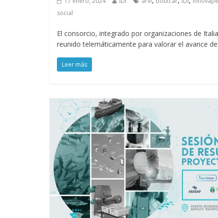
,
,
,
17 enero, 2024
IDi
arvi
boutcar
IDi
innovap
social
El consorcio, integrado por organizaciones de Itali
reunido telemáticamente para valorar el avance de 
Leer más