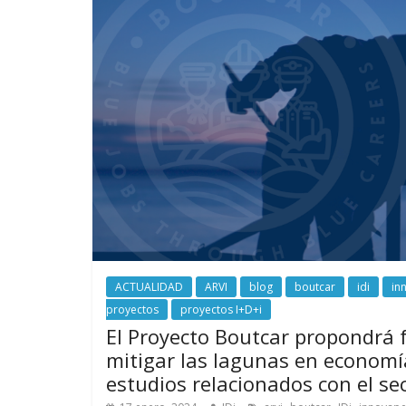
ACTUALIDAD
ARVI
blog
boutcar
idi
in
proyectos
proyectos I+D+i
El Proyecto Boutcar propondrá 
mitigar las lagunas en economía
estudios relacionados con el sec