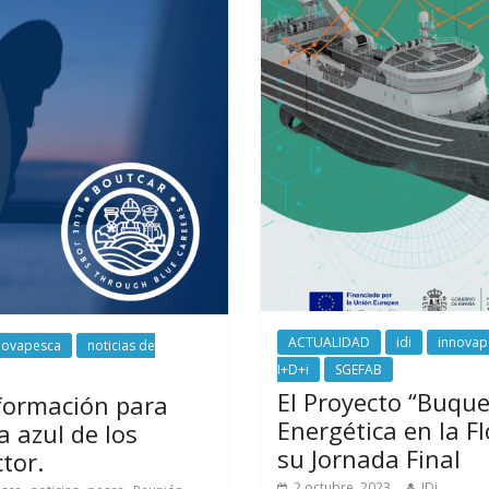
ACTUALIDAD
idi
innovap
novapesca
noticias de
I+D+i
SGEFAB
El Proyecto “Buque 
formación para
Energética en la F
 azul de los
su Jornada Final
tor.
2 octubre, 2023
IDi