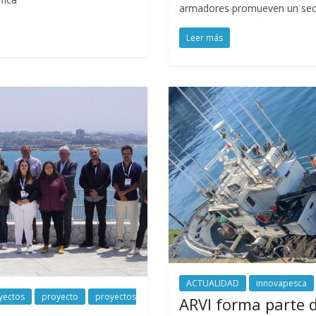
armadores promueven un sect
Leer más
ACTUALIDAD
innovapesca
yectos
proyecto
proyectos
ARVI forma parte 