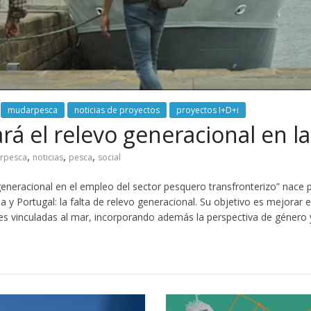
mudarpesca
noticias de proyectos
proyectos I+D+i
 el relevo generacional en la
,
,
,
rpesca
noticias
pesca
social
racional en el empleo del sector pesquero transfronterizo” nace par
 y Portugal: la falta de relevo generacional. Su objetivo es mejorar 
es vinculadas al mar, incorporando además la perspectiva de género y