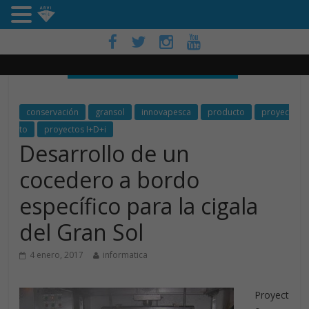
conservación
gransol
innovapesca
producto
proyec
to
proyectos I+D+i
Desarrollo de un
cocedero a bordo
específico para la cigala
del Gran Sol
4 enero, 2017
informatica
Proyect