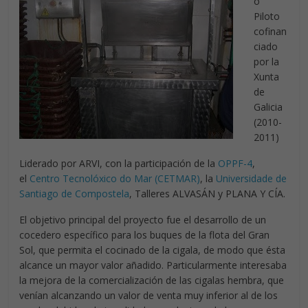
o
Piloto
cofinan
ciado
por la
Xunta
de
Galicia
(2010-
2011)
Liderado por ARVI, con la participación de la
OPPF-4
,
el
Centro Tecnolóxico do Mar (CETMAR)
, la
Universidade de
Santiago de Compostela
, Talleres ALVASÁN y PLANA Y CÍA.
El objetivo principal del proyecto fue el desarrollo de un
cocedero específico para los buques de la flota del Gran
Sol, que permita el cocinado de la cigala, de modo que ésta
alcance un mayor valor añadido. Particularmente interesaba
la mejora de la comercialización de las cigalas hembra, que
venían alcanzando un valor de venta muy inferior al de los