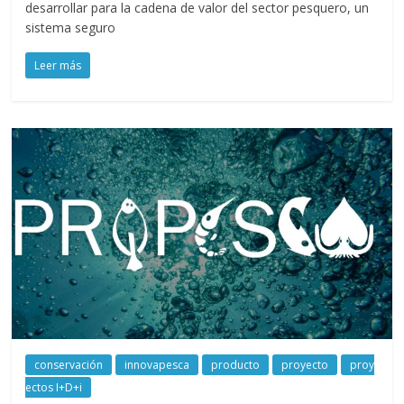
desarrollar para la cadena de valor del sector pesquero, un
sistema seguro
Leer más
conservación
innovapesca
producto
proyecto
proy
ectos I+D+i