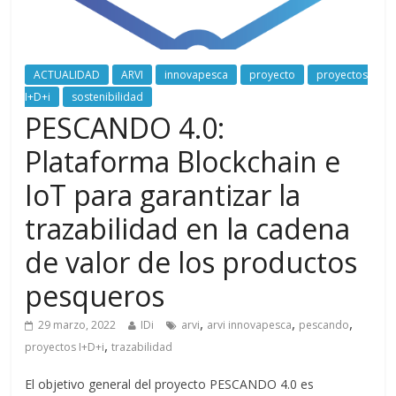
ACTUALIDAD
ARVI
innovapesca
proyecto
proyectos
I+D+i
sostenibilidad
PESCANDO 4.0:
Plataforma Blockchain e
IoT para garantizar la
trazabilidad en la cadena
de valor de los productos
pesqueros
,
,
,
29 marzo, 2022
IDi
arvi
arvi innovapesca
pescando
,
proyectos I+D+i
trazabilidad
El objetivo general del proyecto PESCANDO 4.0 es