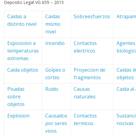
Deposito Legal VG 659 – 2015
Caidas a
Caidas
Sobreesfuerzos
Atrapam
distinto nivel
mismo
nivel
Exposicion a
Incendio
Contactos
Agentes
temperaturas
electricos
biologic
extremas
Caida objetos
Golpes o
Proyeccion de
Caidas d
cortes
fragmentos
objetos
Pisadas
Ruido
Causas
Caida al
sobre
naturales
objetos
Explosion
Causados
Contactos
Sustanc
por seres
termicos
nocivas
vivos