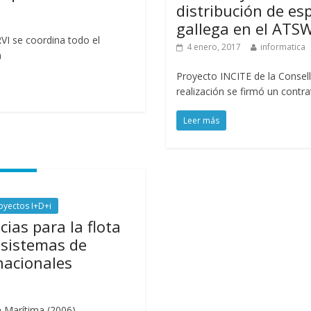
distribución de esp
gallega en el ATS
I se coordina todo el
4 enero, 2017
informatica
a
Proyecto INCITE de la Consell
realización se firmó un contr
Leer más
oyectos I+D+i
ias para la flota
osistemas de
nacionales
a Marítima (2006)