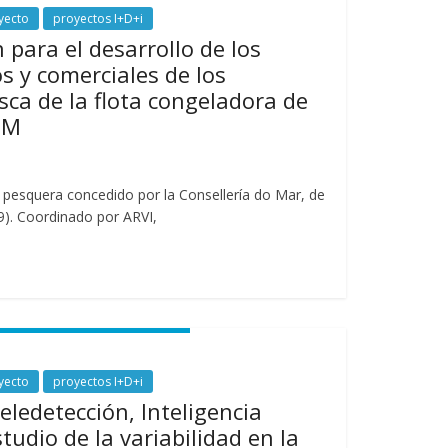
yecto
proyectos I+D+i
 para el desarrollo de los
s y comerciales de los
sca de la flota congeladora de
OM
 pesquera concedido por la Consellería do Mar, de
09). Coordinado por ARVI,
yecto
proyectos I+D+i
eledetección, Inteligencia
estudio de la variabilidad en la