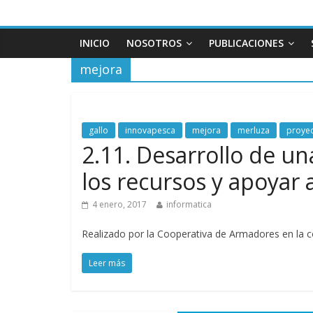
INICIO
NOSOTROS
PUBLICACIONES
mejora
gallo
innovapesca
mejora
merluza
proye
2.11. Desarrollo de u
los recursos y apoyar 
4 enero, 2017
informatica
Realizado por la Cooperativa de Armadores en la c
Leer más