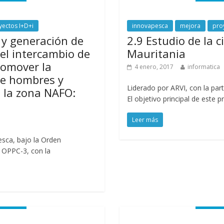
yectos I+D+i
innovapesca
mejora
pro
 y generación de
2.9 Estudio de la 
el intercambio de
Mauritania
romover la
4 enero, 2017
informatica
re hombres y
Liderado por ARVI, con la par
e la zona NAFO:
El objetivo principal de este 
Leer más
esca, bajo la Orden
 OPPC-3, con la