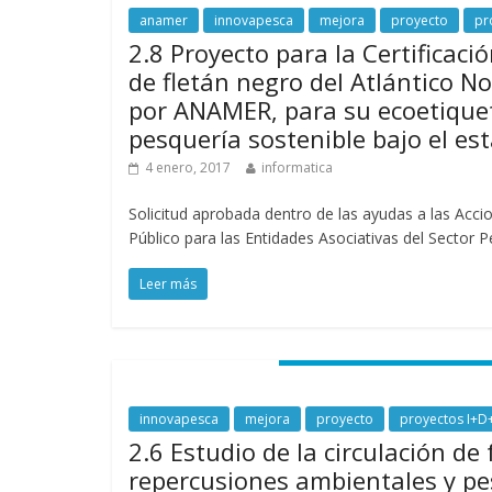
anamer
innovapesca
mejora
proyecto
pr
2.8 Proyecto para la Certificaci
de fletán negro del Atlántico N
por ANAMER, para su ecoetiqu
pesquería sostenible bajo el e
4 enero, 2017
informatica
Solicitud aprobada dentro de las ayudas a las Acci
Público para las Entidades Asociativas del Sector 
Leer más
innovapesca
mejora
proyecto
proyectos I+D+
2.6 Estudio de la circulación de
repercusiones ambientales y p