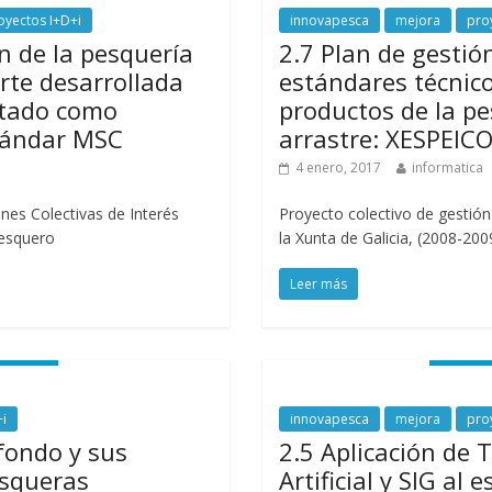
oyectos I+D+i
innovapesca
mejora
pro
ón de la pesquería
2.7 Plan de gestión
orte desarrollada
estándares técnico
etado como
productos de la pe
stándar MSC
arrastre: XESPEIC
4 enero, 2017
informatica
ones Colectivas de Interés
Proyecto colectivo de gestión
Pesquero
la Xunta de Galicia, (2008-20
Leer más
i
innovapesca
mejora
pro
 fondo y sus
2.5 Aplicación de T
esqueras
Artificial y SIG al 