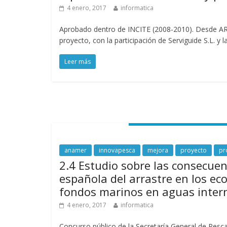
4 enero, 2017
informatica
Aprobado dentro de INCITE (2008-2010). Desde ARV
proyecto, con la participación de Serviguide S.L. y l
Leer más
anamer
innovapesca
mejora
proyecto
pr
2.4 Estudio sobre las consecuenc
española del arrastre en los ec
fondos marinos en aguas inter
4 enero, 2017
informatica
Concurso público de la Secretaría General de Pesc