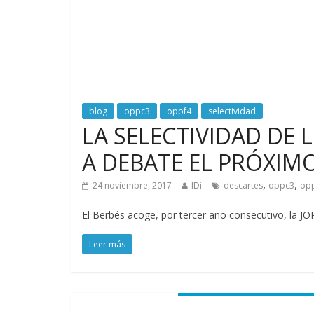
blog
oppc3
oppf4
selectividad
LA SELECTIVIDAD DE
A DEBATE EL PRÓXIMO
,
,
24 noviembre, 2017
IDi
descartes
oppc3
op
El Berbés acoge, por tercer año consecutivo,
Leer más