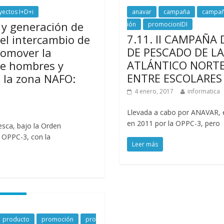
yectos I+D+i
anavar
campaña
campañ
 y generación de
ión
promocionIDI
7.11. II CAMPAÑ
el intercambio de
DE PESCADO DE L
romover la
ATLÁNTICO NORTE
re hombres y
ENTRE ESCOLARES 
e la zona NAFO:
4 enero, 2017
informatica
Llevada a cabo por ANAVAR, e
en 2011 por la OPPC-3, pero
esca, bajo la Orden
 OPPC-3, con la
Leer más
producto
promoción
pro