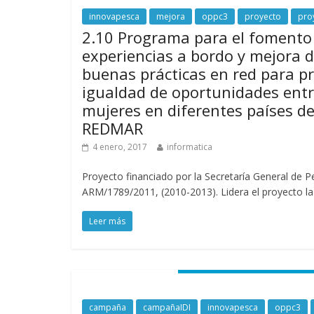
innovapesca
mejora
oppc3
proyecto
pro
2.10 Programa para el fomento
experiencias a bordo y mejora d
buenas prácticas en red para p
igualdad de oportunidades ent
mujeres en diferentes países d
REDMAR
4 enero, 2017
informatica
Proyecto financiado por la Secretaría General de P
ARM/1789/2011, (2010-2013). Lidera el proyecto la
Leer más
campaña
campañaIDI
innovapesca
oppc3