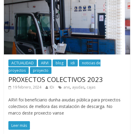
ACTUALIDAD
ARVI
blog
idi
noticias de
proyectos
proyecto
PROXECTOS COLECTIVOS 2023
,
,
19 febrero, 2024
IDi
arvi
ayudas
cajas
ARVI foi beneficiario dunha axudas pública para proxectos
colectivos de mellora das instalación de descarga. No
marco deste proxecto vanse
Leer más