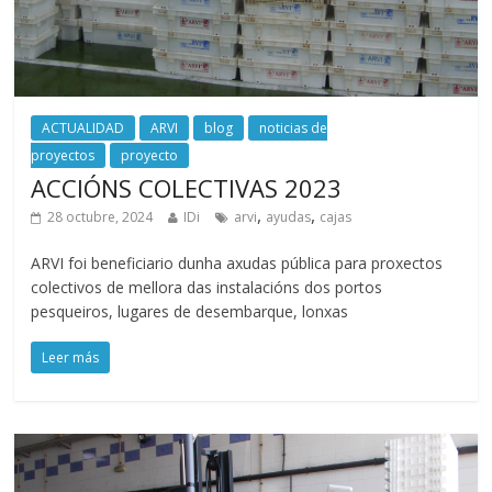
ACTUALIDAD
ARVI
blog
noticias de
proyectos
proyecto
ACCIÓNS COLECTIVAS 2023
,
,
28 octubre, 2024
IDi
arvi
ayudas
cajas
ARVI foi beneficiario dunha axudas pública para proxectos
colectivos de mellora das instalacións dos portos
pesqueiros, lugares de desembarque, lonxas
Leer más