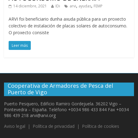
,
,
14 diciembre, 2021
IDi
arvi
ayudas
FEMP
ARVI foi beneficiario dunha axuda pública para un proxecto
colectivo de instalación de placas solares de autoconsumo.
O proxecto consiste
Leer más
Cooperativa de Armadores de Pesca del
Puerto de Vigo
Puerto Pesquero, Edificio Ramiro Gordejuela. 36202 Vigo –
Pontevedra – España. Teléfono +0034 986 433 844 Fax +0034
986 439 218 arvi@arvi.org
Aviso legal
|
Política de privacidad
|
Política de cookies